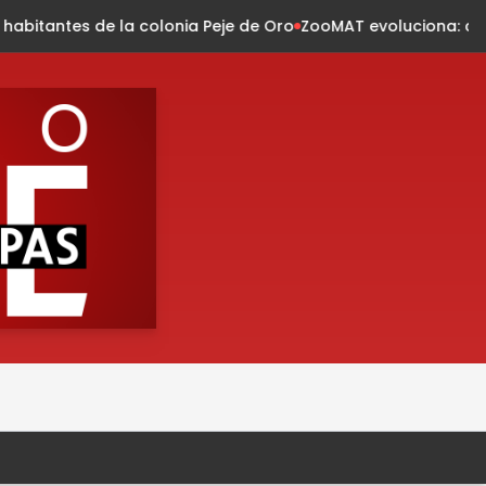
onia Peje de Oro
ZooMAT evoluciona: conservación, innovació