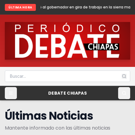
ernador en gira de trabajo en la sierra madre de Chiapas
Sheinbaum p
ÚLTIMA HORA
DEBATE CHIAPAS
Últimas Noticias
Mantente informado con las últimas noticias