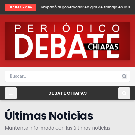
ó al gobernador en gira de trabajo en la sierra madre de Chiapas
Shei
ÚLTIMA HORA
DEBATE CHIAPAS
Últimas Noticias
Mantente informado con las últimas noticias