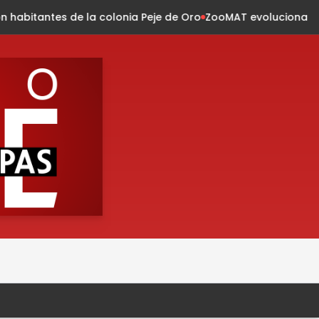
lonia Peje de Oro
ZooMAT evoluciona: conservación, innovaci