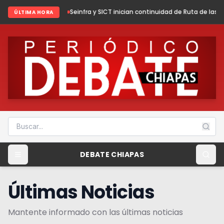
026
Seinfra y SICT inician continuidad de Ruta de las Culturas Mayas
Ixh
ÚLTIMA HORA
DEBATE CHIAPAS
Últimas Noticias
Mantente informado con las últimas noticias